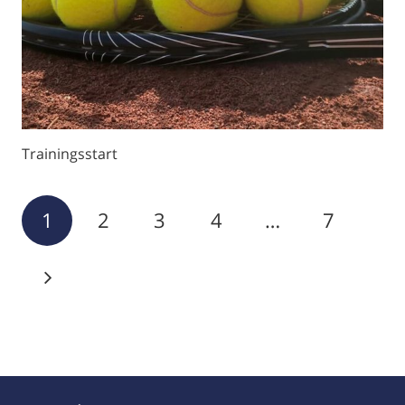
Trainingsstart
1
2
3
4
…
7