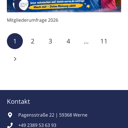
Mitgliederumfrage 2026
1
2
3
4
…
11
Kontakt
Pagensstraße 22 | 59368 Werne
+49 2389 53 63 93