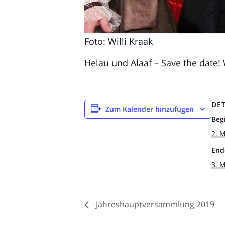
Foto: Willi Kraak
Helau und Alaaf – Save the date!
DET
Zum Kalender hinzufügen
Beg
2. 
End
3. 
Jahreshauptversammlung 2019