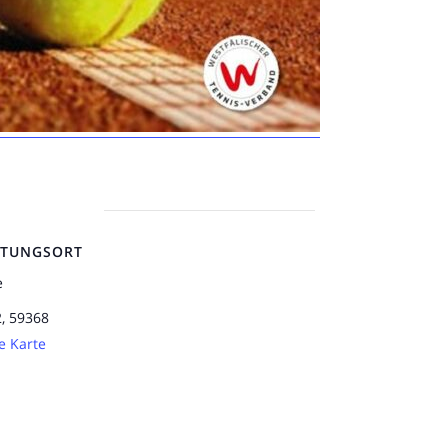
LTUNGSORT
e
2, 59368
e Karte