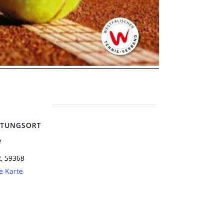
LTUNGSORT
e
2, 59368
e Karte