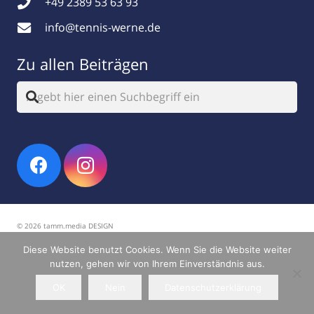
+49 2389 53 63 93
info@tennis-werne.de
Zu allen Beiträgen
© 2026 tamm.media DESIGN
Diese Website benutzt Cookies. Wenn Sie die Website weiter
Impressum
|
Datenschutz
nutzen, gehen wir von Ihrem Einverständnis aus.
OK
Nein
Datenschutzerklärung
Home
News
Termine
Teams
Belegung
Vorstand