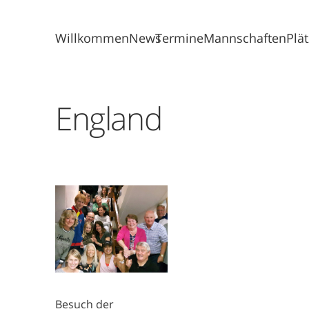
Willkommen
News
Termine
Mannschaften
Plä
England
Besuch der