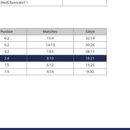
-Weiß Ramsdorf 1
Punkte
Matches
Sätze
6:2
15:9
32:19
6:2
14:10
30:26
4:2
13:5
28:11
2:4
8:10
18:21
1:5
6:12
15:25
1:5
4:14
9:30