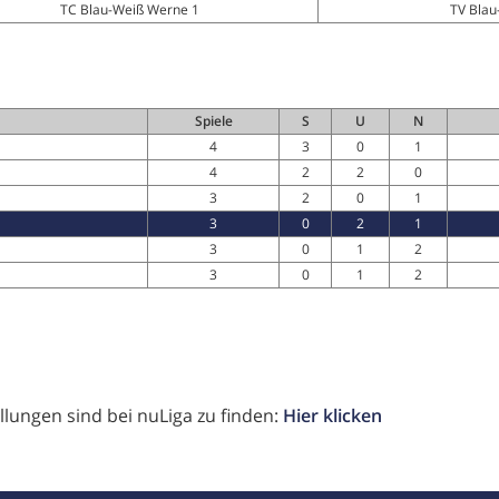
TC Blau-Weiß Werne 1
TV Blau
Spiele
S
U
N
4
3
0
1
4
2
2
0
3
2
0
1
3
0
2
1
3
0
1
2
3
0
1
2
llungen sind bei nuLiga zu finden:
Hier klicken