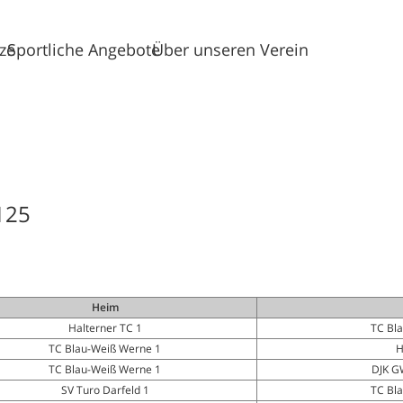
tze
Sportliche Angebote
Über unseren Verein
125
Heim
Halterner TC 1
TC Bl
TC Blau-Weiß Werne 1
H
TC Blau-Weiß Werne 1
DJK G
SV Turo Darfeld 1
TC Bl