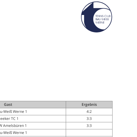
Gast
Ergebnis
au-Weiß Werne 1
4:2
eeker TC 1
3:3
W Amelsbüren 1
3:3
au-Weiß Werne 1