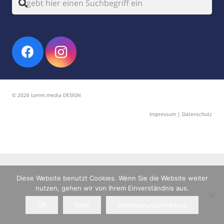
© 2026 tamm.media DESIGN
Impressum
|
Datenschutz
Diese Website benutzt Cookies. Wenn Sie die Website weiter
nutzen, gehen wir von Ihrem Einverständnis aus.
OK
Nein
Datenschutzerklärung
Home
News
Termine
Teams
Belegung
Vorstand