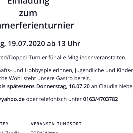
Einladung
zum
merferienturnier
g, 19.07.2020 ab 13 Uhr
d/Doppel-Turnier für alle Mitglieder veranstalten.
afts- und HobbyspielerInnen, Jugendliche und Kinder
iche Wohl steht unsere Gastro bereit.
s spätestens Donnerstag, 16.07.20
an Claudia Nebe
@yahoo.de
oder telefonisch unter
0163/4703782
TER
VERANSTALTUNGSORT
I Claudia
TC BW Werne