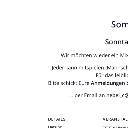
Som
Sonnta
Wir möchten wieder ein Mixe
Jeder kann mitspielen (Mannsch
Für das leibl
Bitte schickt Eure
Anmeldungen bi
… per Email an
nebel_c
DETAILS
VERANSTAL
Datum:
TC BW Werne 