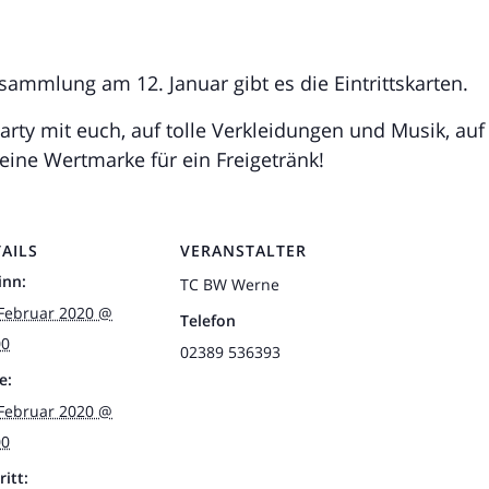
ammlung am 12. Januar gibt es die Eintrittskarten.
arty mit euch, auf tolle Verkleidungen und Musik, au
h eine Wertmarke für ein Freigetränk!
AILS
VERANSTALTER
inn:
TC BW Werne
 Februar 2020 @
Telefon
00
02389 536393
e:
 Februar 2020 @
00
ritt: