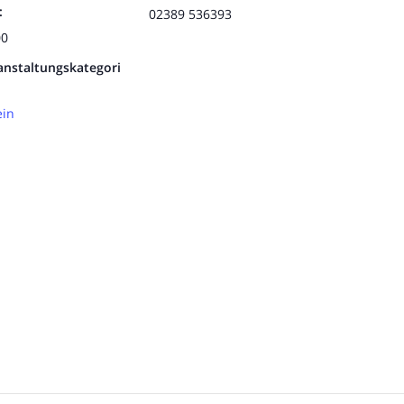
:
02389 536393
00
anstaltungskategori
ein