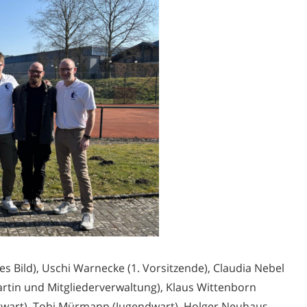
nes Bild), Uschi Warnecke (1. Vorsitzende), Claudia Nebel
rtin und Mitgliederverwaltung), Klaus Wittenborn
rtwart), Tobi Mürmann (Jugendwart), Holger Neuhaus