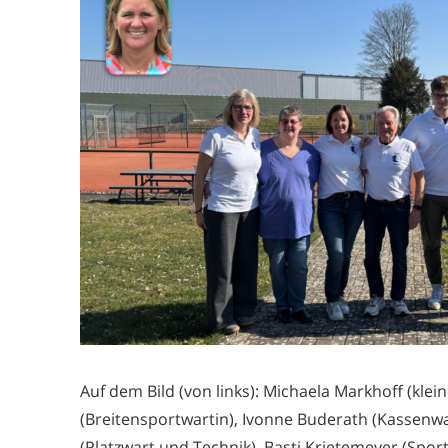
Auf dem Bild (von links): Michaela Markhoff (klei
(Breitensportwartin), Ivonne Buderath (Kassenwa
(Platzwart und Technik), Basti Krietemeyer (Spo