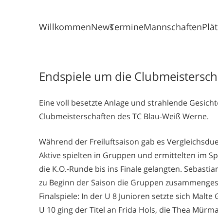
Willkommen
News
Termine
Mannschaften
Plä
Endspiele um die Clubmeistersch
Eine voll besetzte Anlage und strahlende Gesichte
Clubmeisterschaften des TC Blau-Weiß Werne.
Während der
Freiluftsaison gab es Vergleichsdue
Aktive spielten in Gruppen und ermittelten im Sp
die K.O
.
-Runde bis ins Finale gelangten. S
ebastia
zu Beginn der Saison die Gruppen zusammengest
Finalspiele: In der U 8 Junioren setzte sich Malt
U 10 ging der Titel an Frida
Hols
, die Thea
Mürm