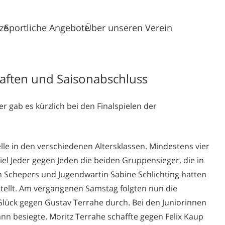
tze
Sportliche Angebote
Über unseren Verein
aften und Saisonabschluss
r gab es kürzlich bei de
n Finalspielen der
lle in den verschiedenen Al
tersklassen. Mindes
tens vier
iel Jeder gegen Jeden die beiden Gru
ppensieger, die in
n
Schepers
und
Jugendwartin
Sabine Schlichting hatten
ellt. Am vergangenen Samstag folgten nun die
e Glück gegen Gustav
Terrahe
durch. Bei d
en
Juniorinnen
ann
besiegte. Moritz
Terrahe
schaffte gegen Felix
Kaup