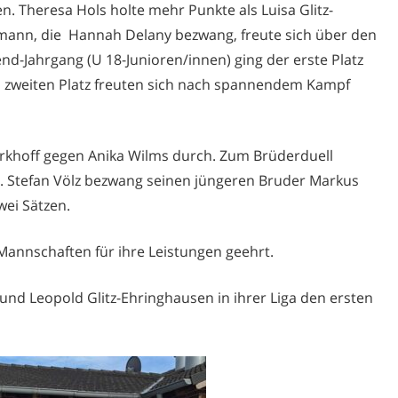
en
. Theresa
Hols
holte mehr Punkte als Luisa
Glitz-
lmann
, die Han
nah Delany bezwang, freute sich über den
end-Jahrgang (U 18-Junioren/innen) ging der erste Platz
n zweiten Platz freuten sich nach spannendem Ka
m
pf
rkhoff
gegen
Anika Wilms
durch. Zum Brüderduell
. Stefan Völz bezwang seinen jüngeren Bruder Markus
wei Sätze
n.
Mannschaften für ihre Leistungen geehrt.
n und Leopold
Glitz-Ehringhausen
in ihrer Liga den ersten